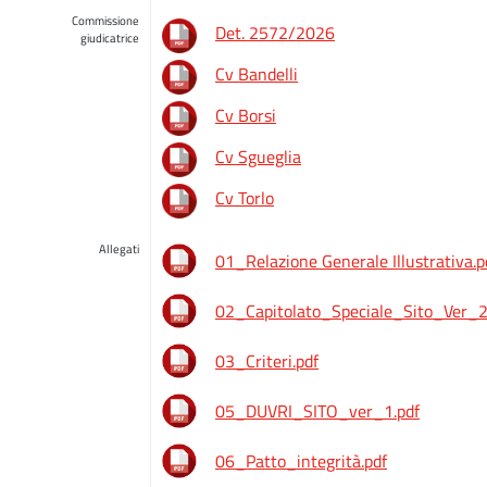
Commissione
Det. 2572/2026
giudicatrice
Cv Bandelli
Cv Borsi
Cv Sgueglia
Cv Torlo
Allegati
01_Relazione Generale Illustrativa.p
02_Capitolato_Speciale_Sito_Ver_2
03_Criteri.pdf
05_DUVRI_SITO_ver_1.pdf
06_Patto_integrità.pdf