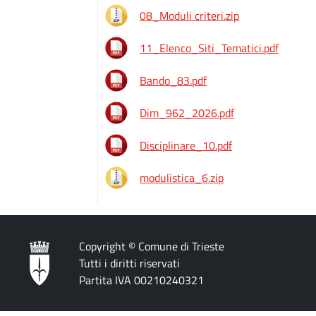
08_Moduli criteri.zip
11_Elenco_Siti_Tematici.pdf
Bando_83.pdf
Dim_962_2026.pdf
Disciplinare_10.pdf
modulistica_6.zip
Copyright © Comune di Trieste
Tutti i diritti riservati
Partita IVA 00210240321