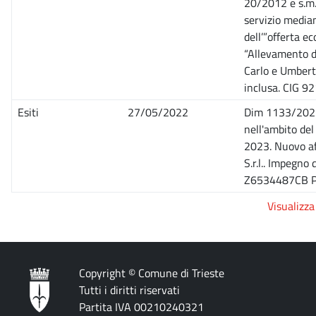
20/2012 e s.m.i
servizio median
dell’”offerta 
“Allevamento d
Carlo e Umbert
inclusa. CIG 
Esiti
27/05/2022
Dim 1133/2022 
nell'ambito del
2023. Nuovo a
S.r.l.. Impegno
Z6534487CB Pr
Visualizza 
Copyright © Comune di Trieste
Tutti i diritti riservati
Partita IVA 00210240321