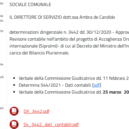
zio
SOCIALE COMUNALE
ile
IL DIRETTORE DI SERVIZIO dott.ssa Ambra de Candido
nto
tto
determinazioni dirigenziale n. 3442 dd. 30/12/2020 - Approvazi
Revisore contabile nell'ambito del progetto di Accoglienza Ord
internazionale (Siproimi)- di cui al Decreto del Ministro dell
carico del Bilancio Pluriennale.
ote
edi
Verbale della Commissione Giudicatrice dd. 11 febbraio 
Determina 544/2021 - Dati contabili [
pdf
]
Verbale della Commissione Giudicatrice dd.
25 marzo 20
ati
DX_3442.pdf
Dx_3442_dati_contabili.pdf