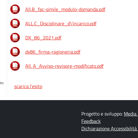
All.B_fac-simile_modulo-domanda.pdf
ALL.C_Disciplinare_d\'incarico.pdf
DX_86_2021.pdf
dx86_firma-ragioneria.pdf
All. A_Avviso-revisore-modificato.pdf
ito
scarica l'esito
Progetto e sviluppo:
Media 
Feedback
Dichiarazione Accessibilità