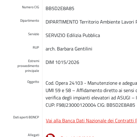
Numero CIG
BB5D2E8A85
Dipartimento
DIPARTIMENTO Territorio Ambiente Lavori P
Servizio
SERVIZIO Edilizia Pubblica
RUP
arch. Barbara Gentilini
Estremi
DIM 1015/2026
provvedimento
principale
Oggetto
Cod. Opera 24103 - Manutenzione e adeguamen
UMI 59 e 58 – Affidamento diretto ai sensi de
verifica degli impianti elevatori ad ASUGI 
CUP: F98J23000120004 CIG: BB5D2E8A85
Dati aperti BDNCP
Vai alla Banca Dati Nazionale dei Contratti 
Allegati